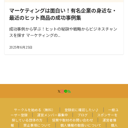
マーケティングは面白い！有名企業の身近な・
最近のヒット商品の成功事例集
成功事例から学ぶ！ヒットの秘訣や戦略からビジネスチャン
スを探す マーケティングの...
2025年6月25日
サークルを始める（無料）
登録前に確認したい♪
一般ユ
ーザー登録
運営メンバー募集中
ブログ
スポンサーを
探している団体の方
協賛や取材のお問い合わせ
運営者情
報
禁止事項について
個人情報の取扱いについて
個人